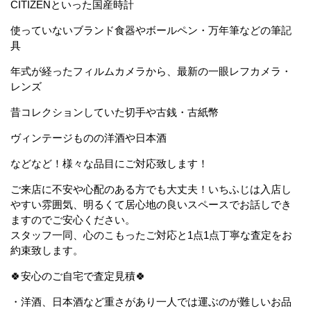
CITIZENといった国産時計
使っていないブランド食器やボールペン・万年筆などの筆記
具
年式が経ったフィルムカメラから、最新の一眼レフカメラ・
レンズ
昔コレクションしていた切手や古銭・古紙幣
ヴィンテージものの洋酒や日本酒
などなど！様々な品目にご対応致します！
ご来店に不安や心配のある方でも大丈夫！いちふじは入店し
やすい雰囲気、明るくて居心地の良いスペースでお話しでき
ますのでご安心ください。
スタッフ一同、心のこもったご対応と1点1点丁寧な査定をお
約束致します。
🍀安心のご自宅で査定見積🍀
・洋酒、日本酒など重さがあり一人では運ぶのが難しいお品