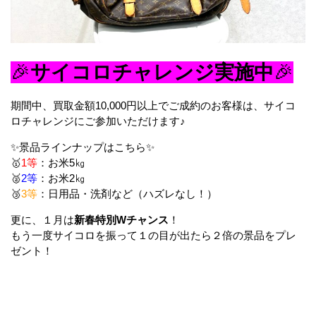
🎉
サイコロチャレンジ実施中
🎉
期間中、買取金額10,000円以上でご成約のお客様は、サイコ
ロチャレンジにご参加いただけます♪
✨景品ラインナップはこちら✨
🥇
1等
：お米5㎏
🥈
2等
：お米2㎏
🥉
3等
：日用品・洗剤など（ハズレなし！）
更に、１月は
新春特別Wチャンス
！
もう一度サイコロを振って１の目が出たら２倍の景品をプレ
ゼント！