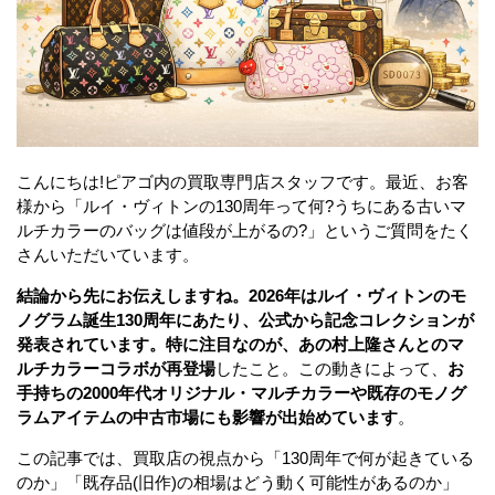
こんにちは!ピアゴ内の買取専門店スタッフです。最近、お客
様から「ルイ・ヴィトンの130周年って何?うちにある古いマ
ルチカラーのバッグは値段が上がるの?」というご質問をたく
さんいただいています。
結論から先にお伝えしますね。2026年はルイ・ヴィトンのモ
ノグラム誕生130周年にあたり、公式から記念コレクションが
発表されています。特に注目なのが、あの村上隆さんとのマ
ルチカラーコラボが再登場
したこと。この動きによって、
お
手持ちの2000年代オリジナル・マルチカラーや既存のモノグ
ラムアイテムの中古市場にも影響が出始めています
。
この記事では、買取店の視点から「130周年で何が起きている
のか」「既存品(旧作)の相場はどう動く可能性があるのか」