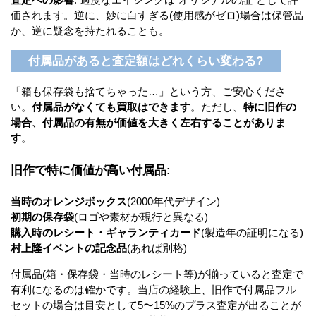
価されます。逆に、妙に白すぎる(使用感がゼロ)場合は保管品
か、逆に疑念を持たれることも。
付属品があると査定額はどれくらい変わる?
「箱も保存袋も捨てちゃった…」という方、ご安心くださ
い。
付属品がなくても買取はできます
。ただし、
特に旧作の
場合、付属品の有無が価値を大きく左右することがありま
す
。
旧作で特に価値が高い付属品:
当時のオレンジボックス
(2000年代デザイン)
初期の保存袋
(ロゴや素材が現行と異なる)
購入時のレシート・ギャランティカード
(製造年の証明になる)
村上隆イベントの記念品
(あれば別格)
付属品(箱・保存袋・当時のレシート等)が揃っていると査定で
有利になるのは確かです。当店の経験上、旧作で付属品フル
セットの場合は目安として5〜15%のプラス査定が出ることが