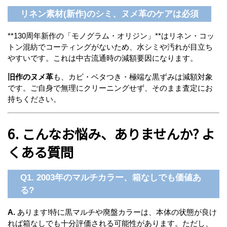
リネン素材(新作)のシミ、ヌメ革のケアは必須
**130周年新作の「モノグラム・オリジン」**はリネン・コッ
トン混紡でコーティングがないため、水シミや汚れが目立ち
やすいです。これは中古流通時の減額要因になります。
旧作のヌメ革
も、カビ・ベタつき・極端な黒ずみは減額対象
です。ご自身で無理にクリーニングせず、そのまま査定にお
持ちください。
6. こんなお悩み、ありませんか? よ
くある質問
Q1. 2003年のマルチカラー、箱なしでも価値あ
る?
A.
あります!特に黒マルチや廃盤カラーは、本体の状態が良け
れば箱なしでも十分評価される可能性があります。ただし、