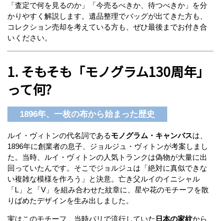
「査定で何を見るのか」「今売るべきか、待つべきか」を分
かりやすく解説します。遺品整理でバッグが出てきた方も、
コレクション売却を考えている方も、ぜひ最後までお付き合
いください。
1. そもそも「モノグラム130周年」
って何?
1896年、一枚の布から始まった歴史
ルイ・ヴィトンの代名詞である
モノグラム・キャンバス
は、
1896年に創業者の息子、ジョルジュ・ヴィトンが考案しまし
た。当時、ルイ・ヴィトンの人気トランクは偽物が大量に出
回っていたんです。そこでジョルジュは「絶対に真似できな
い複雑な模様を作ろう」と決意。亡き父ルイのイニシャル
「L」と「V」を組み合わせた紋章に、星や花のモチーフを散
りばめたデザインを生み出しました。
実はこのモチーフ、当時パリで流行していた
日本の家紋
から