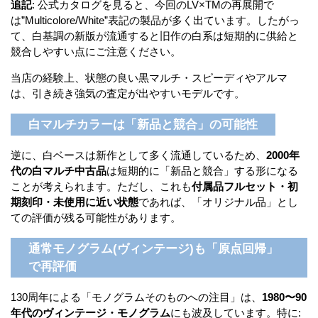
追記
: 公式カタログを見ると、今回のLV×TMの再展開で
は”Multicolore/White”表記の製品が多く出ています。したがっ
て、白基調の新版が流通すると旧作の白系は短期的に供給と
競合しやすい点にご注意ください。
当店の経験上、状態の良い黒マルチ・スピーディやアルマ
は、引き続き強気の査定が出やすいモデルです。
白マルチカラーは「新品と競合」の可能性
逆に、白ベースは新作として多く流通しているため、
2000年
代の白マルチ中古品
は短期的に「新品と競合」する形になる
ことが考えられます。ただし、これも
付属品フルセット・初
期刻印・未使用に近い状態
であれば、「オリジナル品」とし
ての評価が残る可能性があります。
通常モノグラム(ヴィンテージ)も「原点回帰」
で再評価
130周年による「モノグラムそのものへの注目」は、
1980〜90
年代のヴィンテージ・モノグラム
にも波及しています。特に: