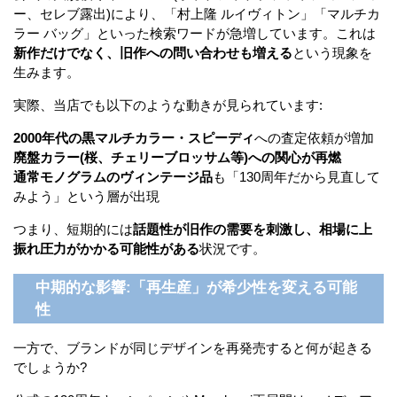
ー、セレブ露出)により、「村上隆 ルイヴィトン」「マルチカ
ラー バッグ」といった検索ワードが急増しています。これは
新作だけでなく、旧作への問い合わせも増える
という現象を
生みます。
実際、当店でも以下のような動きが見られています:
2000年代の黒マルチカラー・スピーディ
への査定依頼が増加
廃盤カラー(桜、チェリーブロッサム等)への関心が再燃
通常モノグラムのヴィンテージ品
も「130周年だから見直して
みよう」という層が出現
つまり、短期的には
話題性が旧作の需要を刺激し、相場に上
振れ圧力がかかる可能性がある
状況です。
中期的な影響:「再生産」が希少性を変える可能
性
一方で、ブランドが同じデザインを再発売すると何が起きる
でしょうか?