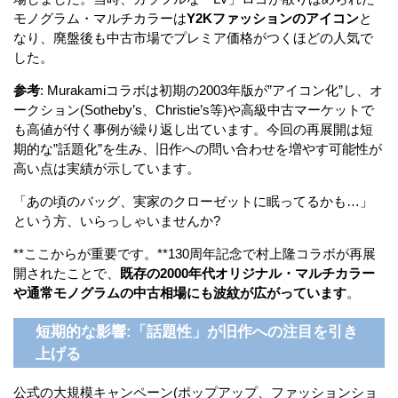
モノグラム・マルチカラーは
Y2Kファッションのアイコン
と
なり、廃盤後も中古市場でプレミア価格がつくほどの人気で
した。
参考
: Murakamiコラボは初期の2003年版が”アイコン化”し、オ
ークション(Sotheby’s、Christie’s等)や高級中古マーケットで
も高値が付く事例が繰り返し出ています。今回の再展開は短
期的な”話題化”を生み、旧作への問い合わせを増やす可能性が
高い点は実績が示しています。
「あの頃のバッグ、実家のクローゼットに眠ってるかも…」
という方、いらっしゃいませんか?
**ここからが重要です。**130周年記念で村上隆コラボが再展
開されたことで、
既存の2000年代オリジナル・マルチカラー
や通常モノグラムの中古相場にも波紋が広がっています
。
短期的な影響:「話題性」が旧作への注目を引き
上げる
公式の大規模キャンペーン(ポップアップ、ファッションショ