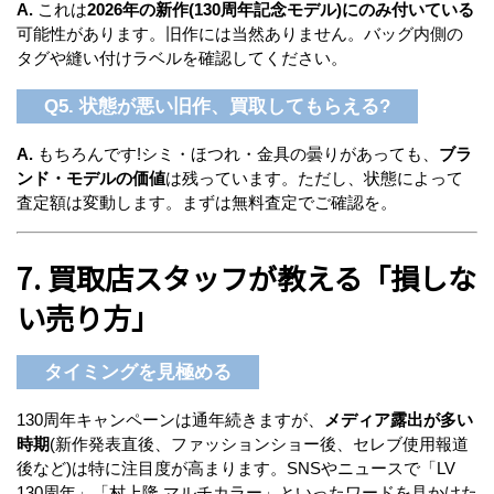
A.
これは
2026年の新作(130周年記念モデル)にのみ付いている
可能性があります。旧作には当然ありません。バッグ内側の
タグや縫い付けラベルを確認してください。
Q5. 状態が悪い旧作、買取してもらえる?
A.
もちろんです!シミ・ほつれ・金具の曇りがあっても、
ブラ
ンド・モデルの価値
は残っています。ただし、状態によって
査定額は変動します。まずは無料査定でご確認を。
7. 買取店スタッフが教える「損しな
い売り方」
タイミングを見極める
130周年キャンペーンは通年続きますが、
メディア露出が多い
時期
(新作発表直後、ファッションショー後、セレブ使用報道
後など)は特に注目度が高まります。SNSやニュースで「LV
130周年」「村上隆 マルチカラー」といったワードを見かけた