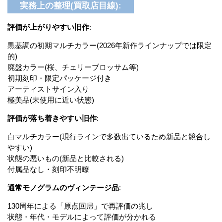
実務上の整理(買取店目線):
評価が上がりやすい旧作
:
黒基調の初期マルチカラー(2026年新作ラインナップでは限定
的)
廃盤カラー(桜、チェリーブロッサム等)
初期刻印・限定パッケージ付き
アーティストサイン入り
極美品(未使用に近い状態)
評価が落ち着きやすい旧作
:
白マルチカラー(現行ラインで多数出ているため新品と競合し
やすい)
状態の悪いもの(新品と比較される)
付属品なし・刻印不明瞭
通常モノグラムのヴィンテージ品
:
130周年による「原点回帰」で再評価の兆し
状態・年代・モデルによって評価が分かれる