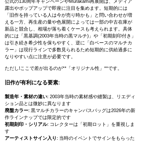
公式の130周年キャンペーンやMurakami再展開は、メディア
露出やポップアップで即座に注目を集めます。短期的には
「旧作を持っている人は今が売り時かも」と問い合わせが増
える一方、再生産の量や色展開によっては一部の中古在庫が
新品と競合し、相場が落ち着くケースも考えられます。具体
的には「黒基調(2003年当時の黒マルチ)」や「初期刻印付き」
は引き続き希少性を保ちやすく、逆に「白ベースのマルチカ
ラー」は現行ラインで多数見られるため短期的に供給過多に
なりやすい点に注意が必要です。
ただし!ここで差が出るのが**「オリジナル性」**です。
旧作が有利になる要素:
製造年・素材の違い
: 2003年当時の素材感や縫製は、リエディ
ション品とは微妙に異なります
廃盤カラー
: 黒マルチカラーのキャンバスバッグは2026年の新
作ラインナップでは限定的です
初期刻印・シリアル
: コレクターは「初期ロット」を重視しま
す
アーティストサイン入り
: 当時のイベントでサインをもらった