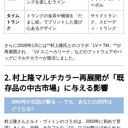
ングを楽しむライン
ーポル
タイム
トランクの金具や補強を「だ
サイドトラン
トラン
まし絵」でプリントした遊び
ク、スピーデ
ク
心あるデザイン
ィ・トランク
さらに!2026年1月には**村上隆氏とのコラボ「LV × TM」**が
再展開され、「LV スニーカリーナ」などのフットウェアやバ
ッグにマルチカラーが復活しました。
2. 村上隆マルチカラー再展開が「既
存品の中古市場」に与える影響
2003年の伝説が蘇る — でも、あなたの旧作は
どうなる?
村上隆さんとルイ・ヴィトンのコラボは、2003年に初めて登
場しました。当時、カラフルな「LV」ロゴが散りばめられた