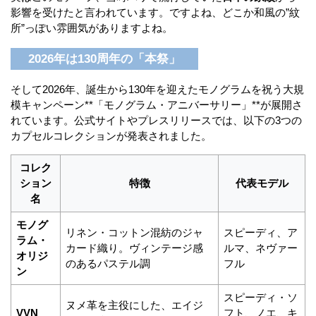
影響を受けたと言われています。ですよね、どこか和風の”紋
所”っぽい雰囲気がありますよね。
2026年は130周年の「本祭」
そして2026年、誕生から130年を迎えたモノグラムを祝う大規
模キャンペーン**「モノグラム・アニバーサリー」**が展開さ
れています。公式サイトやプレスリリースでは、以下の3つの
カプセルコレクションが発表されました。
コレク
ション
特徴
代表モデル
名
モノグ
リネン・コットン混紡のジャ
スピーディ、ア
ラム・
カード織り。ヴィンテージ感
ルマ、ネヴァー
オリジ
のあるパステル調
フル
ン
スピーディ・ソ
ヌメ革を主役にした、エイジ
VVN
フト、ノエ、キ