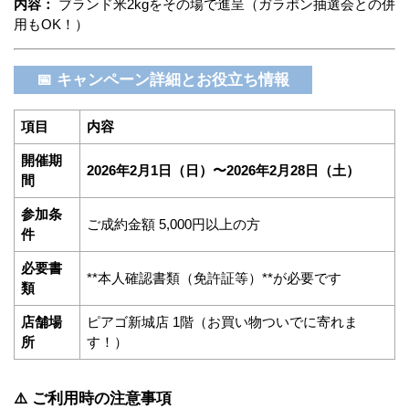
内容：
ブランド米2kgをその場で進呈（ガラポン抽選会との併
用もOK！）
📅 キャンペーン詳細とお役立ち情報
項目
内容
開催期
2026年2月1日（日）〜2026年2月28日（土）
間
参加条
ご成約金額 5,000円以上の方
件
必要書
**本人確認書類（免許証等）**が必要です
類
店舗場
ピアゴ新城店 1階（お買い物ついでに寄れま
所
す！）
⚠️ ご利用時の注意事項