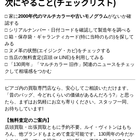
次にやること(チェックリスト)
□ 家に
2000年代のマルチカラーや古いモノグラム
がないか確
認する
□ シリアルナンバー・日付コードを確認して製造年を調べる
□ 箱・保存袋・ギャランティカード(特に当時のもの)を探して
みる
□ ヌメ革の状態(エイジング・カビ)をチェックする
□ 当店の無料査定(店頭 or LINE)を利用してみる
□ 「130周年」「マルチカラー 旧作」関連のニュースをチェッ
クして相場感をつかむ
ピアゴ内の買取専門店なら、安心してご相談いただけます。
「昔のバッグ、今どれくらいの価値があるんだろう?」と思っ
たら、まずはお気軽にお立ち寄りください。スタッフ一同、
お待ちしています!
【無料査定のご案内】
店頭買取・出張買取ともに予約不要。ルイ・ヴィトンはもち
ろん、他ブランドもまとめて査定可能です。130周年の今だか