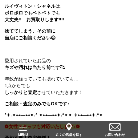
ルイヴィトン・シャネル
は、
ボロボロ
でも
ベトベト
でも
大丈夫!! お買取りします‼‼
捨ててしまう、その前に
当店にご相談ください😊
愛用されていたお品の
キズや汚れは当たり前
です🥰
年数が経っていても壊れていても…
1点からでも
しっかりと査定
させていただきます！
ご相談・査定のみでもOKです♪
°✦˖✧⊶—⊷✦˖°˖✧⊶—⊷✦˖°✧✦˖✧⊶—⊷✦˖°✧
❁女性スタッフも対応いたします♪❁
近くの店舗を探す
お問い合わせ
MENU
予約不要！査定無料！