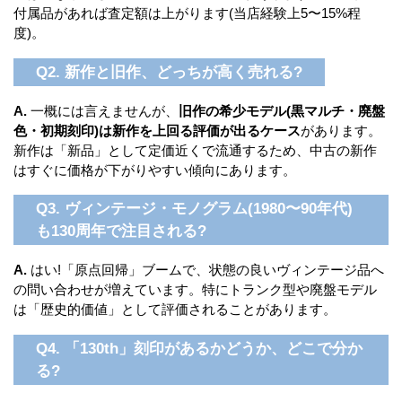
付属品があれば査定額は上がります(当店経験上5〜15%程
度)。
Q2. 新作と旧作、どっちが高く売れる?
A.
一概には言えませんが、
旧作の希少モデル(黒マルチ・廃盤
色・初期刻印)は新作を上回る評価が出るケース
があります。
新作は「新品」として定価近くで流通するため、中古の新作
はすぐに価格が下がりやすい傾向にあります。
Q3. ヴィンテージ・モノグラム(1980〜90年代)
も130周年で注目される?
A.
はい!「原点回帰」ブームで、状態の良いヴィンテージ品へ
の問い合わせが増えています。特にトランク型や廃盤モデル
は「歴史的価値」として評価されることがあります。
Q4. 「130th」刻印があるかどうか、どこで分か
る?