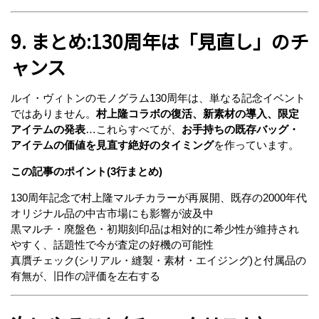
9. まとめ:130周年は「見直し」のチ
ャンス
ルイ・ヴィトンのモノグラム130周年は、単なる記念イベント
ではありません。
村上隆コラボの復活、新素材の導入、限定
アイテムの発表
…これらすべてが、
お手持ちの既存バッグ・
アイテムの価値を見直す絶好のタイミング
を作っています。
この記事のポイント(3行まとめ)
130周年記念で村上隆マルチカラーが再展開、既存の2000年代
オリジナル品の中古市場にも影響が波及中
黒マルチ・廃盤色・初期刻印品は相対的に希少性が維持され
やすく、話題性で今が査定の好機の可能性
真贋チェック(シリアル・縫製・素材・エイジング)と付属品の
有無が、旧作の評価を左右する