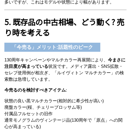
多いですが、これはモデルや状態により幅があります。
5. 既存品の中古相場、どう動く? 売
り時を考える
「今売る」メリット:話題性のピーク
130周年キャンペーンやマルチカラー再展開により、
今まさに
注目度が高まっている
状況です。メディア露出・SNS拡散・
セレブ使用例が相次ぎ、「ルイヴィトン マルチカラー」の検
索数は急増しています。
今売るのを検討すべきアイテム
:
状態の良い黒マルチカラー(相対的に希少性が高い)
廃盤カラー(桜、チェリーブロッサム等)
付属品フルセットの旧作
通常モノグラムのヴィンテージ品(130周年で「原点」への関
心が高まっている)