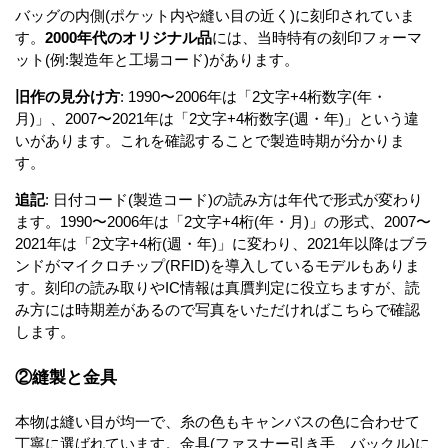
バッグの内側(ポケット内や縫い目の近く)に刻印されていま
す。
2000年代のオリジナル品
には、当時特有の刻印フォーマ
ット(例:製造年と工場コード)があります。
旧作の見分け方
: 1990〜2006年は「2文字+4桁数字(年・
月)」、2007〜2021年は「2文字+4桁数字(週・年)」という違
いがあります。これを確認することで製造時期が分かりま
す。
追記
: 日付コード(製造コード)の読み方は年代で形式が変わり
ます。1990〜2006年は「2文字+4桁(年・月)」の形式、2007〜
2021年は「2文字+4桁(週・年)」に変わり、2021年以降はブラ
ンドがマイクロチップ(RFID)を導入しているモデルもありま
す。刻印の読み取りやIC情報は真贋判定に役立ちますが、読
み方には時期差があるので写真をいただければこちらで確認
します。
②縫製と金具
本物は縫い目が均一で、糸の色もキャンバスの色に合わせて
丁寧に選ばれています。金具(ファスナー引き手、バックル)に