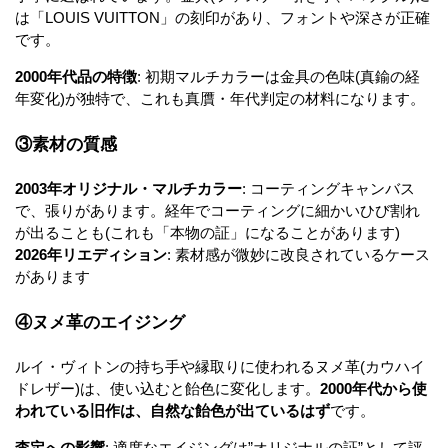
は「LOUIS VUITTON」の刻印があり、フォントや深さが正確
です。
2000年代品の特徴
: 初期マルチカラーは金具の色味(真鍮の経
年変化)が独特で、これも真贋・年代判定の材料になります。
③素材の質感
2003年オリジナル・マルチカラー
: コーティングキャンバス
で、張りがあります。経年でコーティングに細かいひび割れ
が出ることも(これも「本物の証」になることがあります)
2026年リエディション
: 素材感が微妙に改良されているケース
があります
④ヌメ革のエイジング
ルイ・ヴィトンの持ち手や縁取りに使われるヌメ革(カウハイ
ドレザー)は、使い込むと飴色に変化します。
2000年代から使
われている旧作は、自然な飴色が出ているはず
です。
査定への影響
: 適度なエイジングは”オリジナルの証”として評