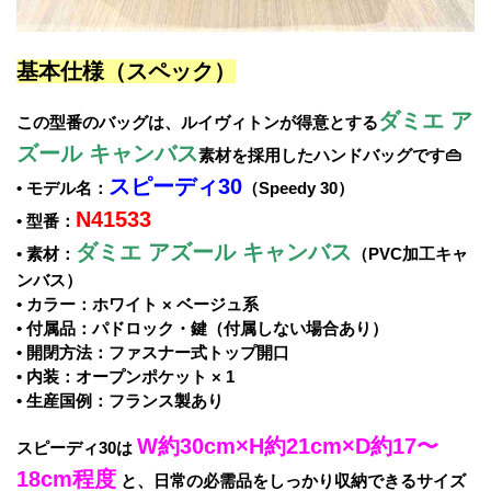
基本仕様（スペック）
ダミエ ア
この型番のバッグは、ルイヴィトンが得意とする
ズール キャンバス
素材を採用したハンドバッグです👜
スピーディ30
• モデル名：
（Speedy 30）
N41533
• 型番：
ダミエ アズール キャンバス
• 素材：
（PVC加工キャ
ンバス）
• カラー：ホワイト × ベージュ系
• 付属品：パドロック・鍵（付属しない場合あり）
• 開閉方法：ファスナー式トップ開口
• 内装：オープンポケット × 1
• 生産国例：フランス製あり
W約30cm×H約21cm×D約17〜
スピーディ30は
18cm程度
と、日常の必需品をしっかり収納できるサイズ