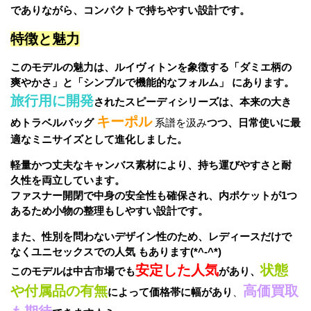
でありながら、コンパクトで持ちやすい設計です。
特徴と魅力
このモデルの魅力は、ルイヴィトンを象徴する「ダミエ柄の
爽やかさ」と「シンプルで機能的なフォルム」 にあります。
旅行用に開発
されたスピーディシリーズは、本来の大き
キーポル
めトラベルバッグ
系譜を汲み
つつ、日常使いに最
適なミニサイズとして進化しました。
軽量かつ丈夫なキャンバス素材により、持ち運びやすさと耐
久性を両立しています。
ファスナー開閉で中身の安全性も確保され、内ポケットが1つ
あるため小物の整理もしやすい設計です。
また、性別を問わないデザイン性のため、レディースだけで
なくユニセックスでの人気 もあります(*^-^*)
安定した人気
状態
このモデルは中古市場でも
があり、
や付属品の有無
高価買取
によって価格帯に幅があり
、