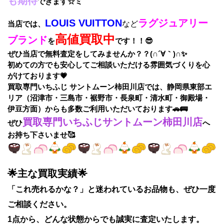
も期待
できます☆ミ
LOUIS VUITTON
ラグジュアリー
当店では、
など
高値買取中
ブランド
を
です！！😎
ぜひ当店で無料査定をしてみませんか？？(∩´∀｀)∩✨
初めての方でも安心してご相談いただける雰囲気づくりを心
がけております💗
買取専門いちふじ サントムーン柿田川店では、静岡県東部エ
リア（沼津市・三島市・裾野市・長泉町・清水町・御殿場・
伊豆方面）からも多数ご利用いただいております🚗🚌
買取専門いちふじサントムーン柿田川店
ぜひ
へ
お持ち下さいませ🥰
🌟主な買取実績🌟
「これ売れるかな？」と迷われているお品物も、ぜひ一度
ご相談ください。
1点から、どんな状態からでも誠実に査定いたします。