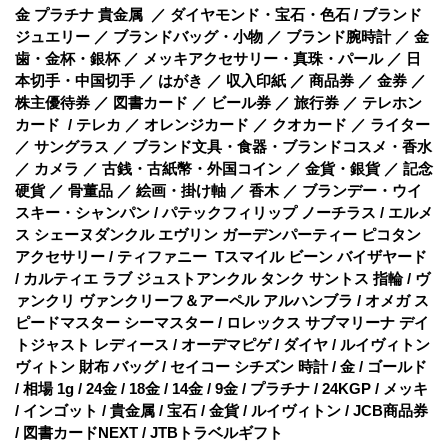
金 プラチナ 貴金属 ／ ダイヤモンド・宝石・色石 / ブランド
ジュエリー ／ ブランドバッグ・小物 ／ ブランド腕時計 ／ 金
歯・金杯・銀杯 ／ メッキアクセサリー・真珠・パール ／ 日
本切手・中国切手 ／ はがき ／ 収入印紙 ／ 商品券 ／ 金券 ／
株主優待券 ／ 図書カード ／ ビール券 ／ 旅行券 ／ テレホン
カード / テレカ ／ オレンジカード ／ クオカード ／ ライター
／ サングラス ／ ブランド文具・食器・ブランドコスメ・香水
／ カメラ ／ 古銭・古紙幣・外国コイン ／ 金貨・銀貨 ／ 記念
硬貨 ／ 骨董品 ／ 絵画・掛け軸 ／ 香木 ／ ブランデー・ウイ
スキー・シャンパン / パテックフィリップ ノーチラス / エルメ
ス シェーヌダンクル エヴリン ガーデンパーティー ピコタン
アクセサリー / ティファニー Tスマイル ビーン バイザヤード
/ カルティエ ラブ ジュストアンクル タンク サントス 指輪 / ヴ
ァンクリ ヴァンクリーフ＆アーペル アルハンブラ / オメガ ス
ピードマスター シーマスター / ロレックス サブマリーナ デイ
トジャスト レディース / オーデマピゲ / ダイヤ / ルイヴィトン
ヴィトン 財布 バッグ / セイコー シチズン 時計 / 金 / ゴールド
/ 相場 1g / 24金 / 18金 / 14金 / 9金 / プラチナ / 24KGP / メッキ
/ インゴット / 貴金属 / 宝石 / 金貨 / ルイヴィトン / JCB商品券
/ 図書カードNEXT / JTBトラベルギフト