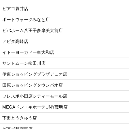
ピアゴ袋井店
ポートウォークみなと店
ビバホーム八王子多摩美大前店
アピタ高崎店
イトーヨーカドー東大和店
サントムーン柿田川店
伊東ショッピングプラザデュオ店
田原ショッピングタウンパオ店
フレスポ小田原シティーモール店
MEGAドン・キホーテUNY豊明店
下田とうきゅう店
ピアゴ碧南東店