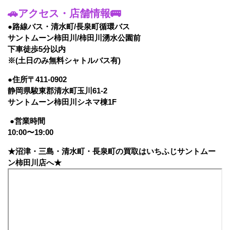
🚗アクセス・店舗情報🚌
●路線バス・清水町/長泉町循環バス
サントムーン柿田川/柿田川湧水公園前
下車徒歩5分以内
※(土日のみ無料シャトルバス有)
●住所〒411-0902
静岡県駿東郡清水町玉川61-2
サントムーン柿田川シネマ棟1F
●営業時間
10:00〜19:00
★沼津・三島・清水町・長泉町の買取はいちふじサントムー
ン柿田川店へ★