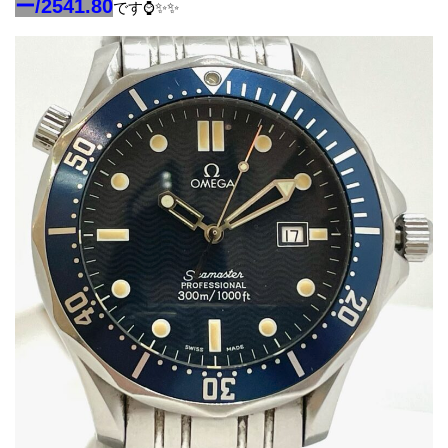
ー/2541.80
です⌚✨✨