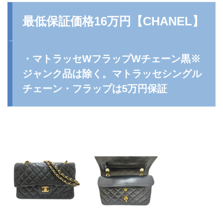
最低保証価格16万円【
CHANEL
】
・マトラッセWフラップWチェーン黒※
ジャンク品は除く。マトラッセシングル
チェーン・フラップは5万円保証