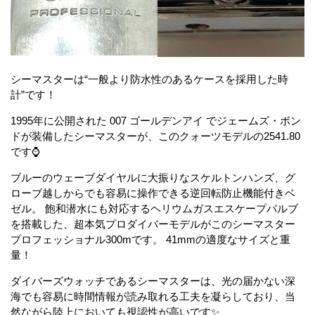
シーマスターは“一般より防水性のあるケースを採用した時
計”です！
1995年に公開された 007 ゴールデンアイ でジェームズ・ボン
ドが装備したシーマスターが、このクォーツモデルの2541.80
です⌚
ブルーのウェーブダイヤルに大振りなスケルトンハンズ、グ
ローブ越しからでも容易に操作できる逆回転防止機能付きベ
ゼル。 飽和潜水にも対応するヘリウムガスエスケープバルブ
を搭載した、超本気プロダイバーモデルがこのシーマスター
プロフェッショナル300mです。 41mmの適度なサイズと重
量！
ダイバーズウォッチであるシーマスターは、光の届かない深
海でも容易に時間情報が読み取れる工夫を凝らしており、当
然ながら陸上においても視認性が高いです✨