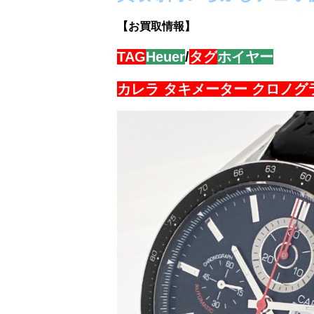
【お買取情報】
TAG
Heuer
/
タグ
ホイヤー
カレラ タキメーター クロノグ