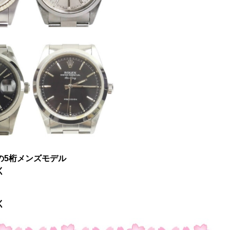
00などの5桁メンズモデル
く
く