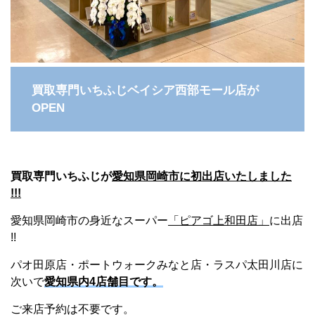
買取専門いちふじベイシア西部モール店が
OPEN
買取専門いちふじが
愛知県岡崎市に初出店いたしました
!!!
愛知県岡崎市の身近なスーパー
「ピアゴ上和田店」
に出店
!!
パオ田原店・ポートウォークみなと店・ラスパ太田川店に
次いで
愛知県内4店舗目です。
ご来店予約は不要です。