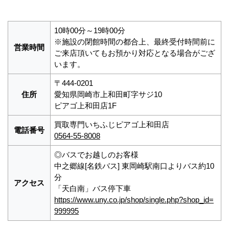
10時00分～19時00分
※施設の閉館時間の都合上、最終受付時間前に
営業時間
ご来店頂いてもお預かり対応となる場合がござ
います。
〒444-0201
住所
愛知県岡崎市上和田町字サジ10
ピアゴ上和田店1F
買取専門いちふじピアゴ上和田店
電話番号
0564-55-8008
◎バスでお越しのお客様
中之郷線[名鉄バス] 東岡崎駅南口よりバス約10
分
アクセス
「天白南」バス停下車
https://www.uny.co.jp/shop/single.php?shop_id=
999995